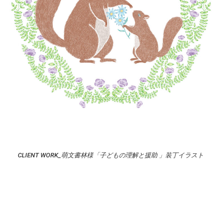
CLIENT WORK_萌文書林様「子どもの理解と援助 」装丁イラスト