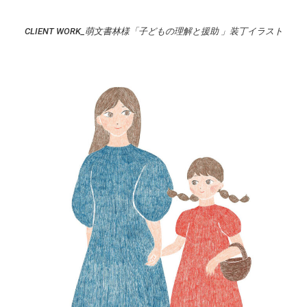
CLIENT WORK_萌文書林様「子どもの理解と援助 」装丁イラスト